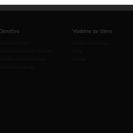
Članstvo
Vsebine za člane
akaj postati član?
Splošna zakonodaja
estvica za določitev članarine
Živila
Ponudba in povpraševanje
Neživila
Partnerski programi