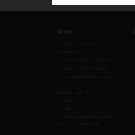
O nas
Kdo smo in kako do nas?
Z
Organiziranost
L
Strokovne komisije in sekcije
Poslanstvo, vrednote, vizija
Principi in področja delovanja
Naloge
Ključni dokumenti
Zaposlitev
Politika zasebnosti
Kodeks za zmanjšanje prodaje
plastičnih nosilnih vrečk