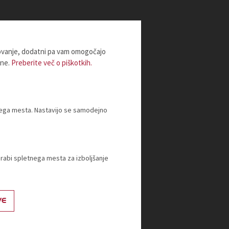
lovanje, dodatni pa vam omogočajo
ine.
Preberite več o piškotkih.
tnega mesta. Nastavijo se samodejno
orabi spletnega mesta za izboljšanje
VE