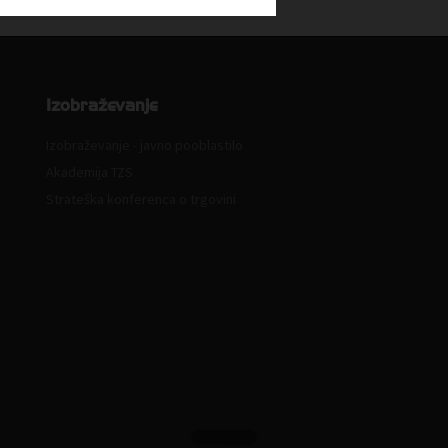
Izobraževanje
Izobraževanje - javno pooblastilo
Akademija TZS
Strateška konferenca o trgovini