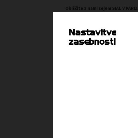
Obiščite z nami sejem SIAL V PARI
Poročilo gibanju plač za MAJ 2008
Nastavitve
zasebnosti
Vsebina je dostopna članom
ali
PRIJAVI SE
P
ARHIV T-INFORMACIJ