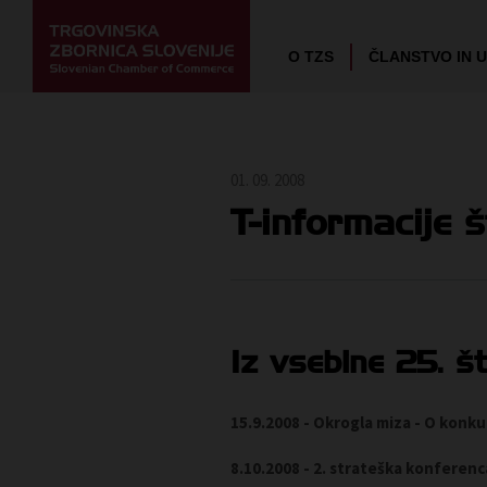
O TZS
ČLANSTVO IN 
01. 09. 2008
T-informacije š
Iz vsebine 25. št
15.9.2008 - Okrogla miza - O konk
8.10.2008 - 2. strateška konferenca