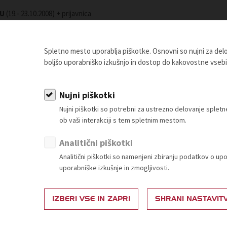
ZU
(19.- 23.10.2008) + prijavnica
Spletno mesto uporablja piškotke. Osnovni so nujni za de
boljšo uporabniško izkušnjo in dostop do kakovostne vseb
 Trgovinske zbornice Slovenije.
Nujni piškotki
OSTANI ČLAN
Nujni piškotki so potrebni za ustrezno delovanje sple
ob vaši interakciji s tem spletnim mestom.
Analitični piškotki
Analitični piškotki so namenjeni zbiranju podatkov o up
uporabniške izkušnje in zmogljivosti.
IZBERI VSE IN ZAPRI
SHRANI NASTAVIT