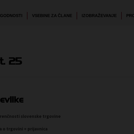
UGODNOSTI
VSEBINE ZA ČLANE
IZOBRAŽEVANJE
PR
t. 25
evilke
urenčnosti slovenske trgovine
 o trgovini + prijavnica