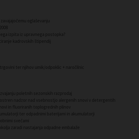
 zavajajočemu oglaševanju
 2008
nega izpita iz upravnega postopka?
iranje kadrovskih štipendij
v trgovini ter njihov umik/odpoklic + naročilnic
izvajanju poletnih sezonskih razprodaj
 poostren nadzor nad vsebnostjo alergenih snovi v detergentih
ovi in fluoriranih toplogrednih plinov
umulatorji ter odpadnimi baterijami in akumulatorji
robnimi svečami
okolja zaradi nastajanja odpadne embalaže