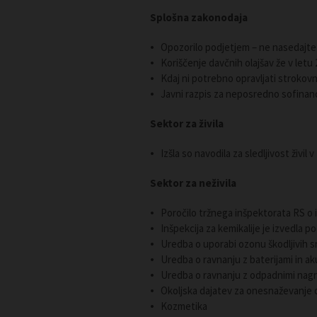
Splošna zakonodaja
Opozorilo podjetjem – ne nasedajte
Koriščenje davčnih olajšav že v letu
Kdaj ni potrebno opravljati strokov
Javni razpis za neposredno sofinanc
Sektor za živila
Izšla so navodila za sledljivost živil 
Sektor za neživila
Poročilo tržnega inšpektorata RS o 
Inšpekcija za kemikalije je izvedla
Uredba o uporabi ozonu škodljivih sn
Uredba o ravnanju z baterijami in ak
Uredba o ravnanju z odpadnimi nag
Okoljska dajatev za onesnaževanje 
Kozmetika