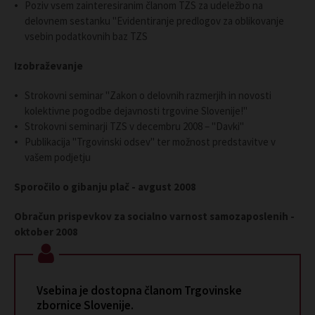
Poziv vsem zainteresiranim članom TZS za udeležbo na
delovnem sestanku "Evidentiranje predlogov za oblikovanje
vsebin podatkovnih baz TZS
Izobraževanje
Strokovni seminar "Zakon o delovnih razmerjih in novosti
kolektivne pogodbe dejavnosti trgovine Slovenije!"
Strokovni seminarji TZS v decembru 2008 – "Davki"
Publikacija "Trgovinski odsev" ter možnost predstavitve v
vašem podjetju
Sporočilo o gibanju plač - avgust 2008
Obračun prispevkov za socialno varnost samozaposlenih -
oktober 2008
Vsebina je dostopna članom Trgovinske
zbornice Slovenije.