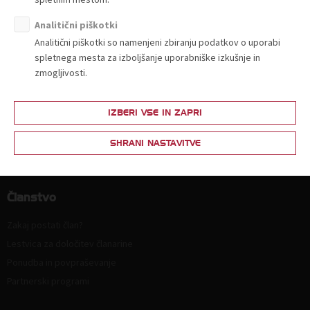
Organiziranost
Analitični piškotki
Strokovne komisije in sekcije
Analitični piškotki so namenjeni zbiranju podatkov o uporabi
Poslanstvo, vrednote, vizija
spletnega mesta za izboljšanje uporabniške izkušnje in
Principi in področja delovanja
zmogljivosti.
Naloge
Ključni dokumenti
IZBERI VSE IN ZAPRI
Zaposlitev
SHRANI NASTAVITVE
Politika zasebnosti
Kodeks za zmanjšanje prodaje plastičnih nosilnih vrečk
Članstvo
Zakaj postati član?
Lestvica za določitev članarine
Ponudba in povpraševanje
Partnerski programi