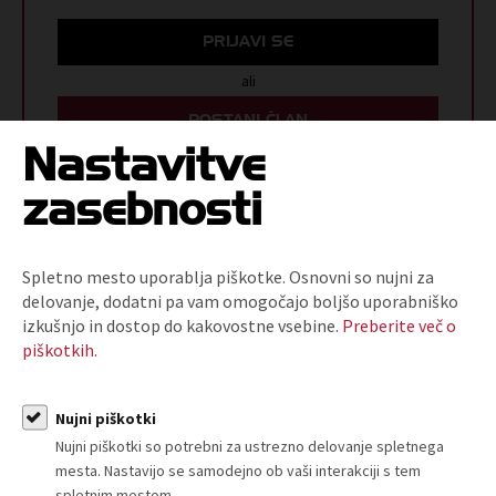
PRIJAVI SE
ali
POSTANI ČLAN
Nastavitve
zasebnosti
ARHIV T-INFORMACIJ
Spletno mesto uporablja piškotke. Osnovni so nujni za
delovanje, dodatni pa vam omogočajo boljšo uporabniško
izkušnjo in dostop do kakovostne vsebine.
Preberite več o
piškotkih.
Nujni piškotki
O nas
Nujni piškotki so potrebni za ustrezno delovanje spletnega
mesta. Nastavijo se samodejno ob vaši interakciji s tem
Kdo smo in kako do nas?
spletnim mestom.