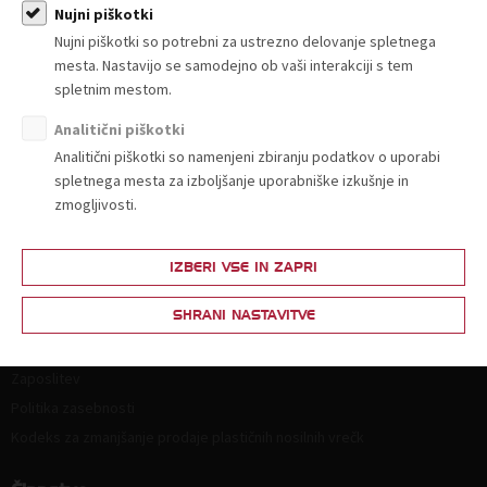
Nujni piškotki
Nujni piškotki so potrebni za ustrezno delovanje spletnega
mesta. Nastavijo se samodejno ob vaši interakciji s tem
spletnim mestom.
Analitični piškotki
O nas
Analitični piškotki so namenjeni zbiranju podatkov o uporabi
Kdo smo in kako do nas?
spletnega mesta za izboljšanje uporabniške izkušnje in
Organiziranost
zmogljivosti.
Strokovne komisije in sekcije
Poslanstvo, vrednote, vizija
IZBERI VSE IN ZAPRI
Principi in področja delovanja
SHRANI NASTAVITVE
Naloge
Ključni dokumenti
Zaposlitev
Politika zasebnosti
Kodeks za zmanjšanje prodaje plastičnih nosilnih vrečk