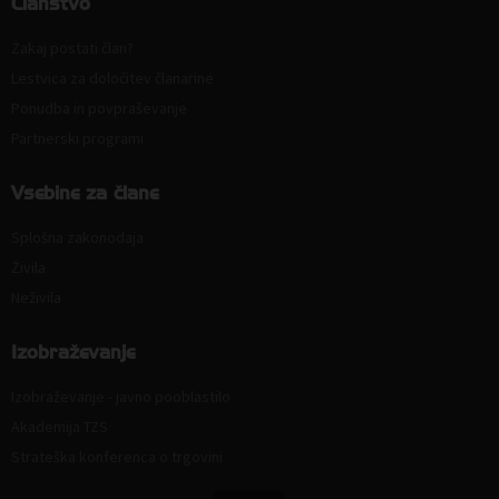
Članstvo
Zakaj postati član?
Lestvica za določitev članarine
Ponudba in povpraševanje
Partnerski programi
Vsebine za člane
Splošna zakonodaja
Živila
Neživila
Izobraževanje
Izobraževanje - javno pooblastilo
Akademija TZS
Strateška konferenca o trgovini