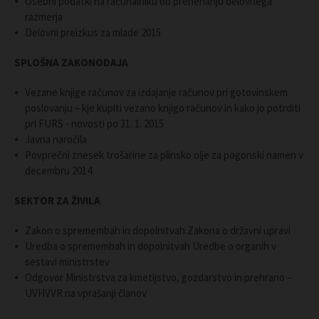
Osebni podatki na računalniku ob prenehanju delovnega
razmerja
Delovni preizkus za mlade 2015
SPLOŠNA ZAKONODAJA
Vezane knjige računov za izdajanje računov pri gotovinskem
poslovanju – kje kupiti vezano knjigo računov in kako jo potrditi
pri FURS - novosti po 31. 1. 2015
Javna naročila
Povprečni znesek trošarine za plinsko olje za pogonski namen v
decembru 2014
SEKTOR ZA ŽIVILA
Zakon o spremembah in dopolnitvah Zakona o državni upravi
Uredba o spremembah in dopolnitvah Uredbe o organih v
sestavi ministrstev
Odgovor Ministrstva za kmetijstvo, gozdarstvo in prehrano –
UVHVVR na vprašanji članov