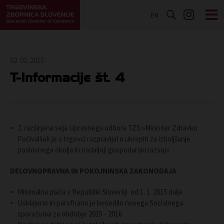
EN
02. 02. 2015
T-Informacije št. 4
2. razširjena seja Upravnega odbora TZS »Minister Zdravko
Počivalšek je s trgovci razpravljal o ukrepih za izboljšanje
poslovnega okolja in nadaljnji gospodarski razvoj«
DELOVNOPRAVNA IN POKOJNINSKA ZAKONODAJA
Minimalna plača v Republiki Sloveniji od 1. 1. 2015 dalje
Usklajeno in parafirano je besedilo novega Socialnega
sporazuma za obdobje 2015 - 2016