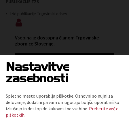
PUBLIKACIJE TZS
Izid publikacije Trgovinski odsev
Vsebina je dostopna članom Trgovinske
zbornice Slovenije.
PRIJAVI SE
Nastavitve
ali
zasebnosti
POSTANI ČLAN
Spletno mesto uporablja piškotke. Osnovni so nujni za
delovanje, dodatni pa vam omogočajo boljšo uporabniško
izkušnjo in dostop do kakovostne vsebine.
Preberite več o
ARHIV T-INFORMACIJ
piškotkih.