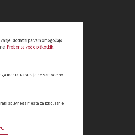
lovanje, dodatni pa vam omogočajo
ine.
Preberite več o piškotkih.
tnega mesta. Nastavijo se samodejno
orabi spletnega mesta za izboljšanje
VE