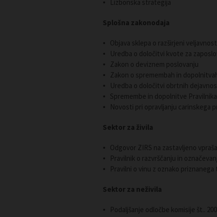
Lizbonska strategija
Splošna zakonodaja
Objava sklepa o razširjeni veljavno
Uredba o določitvi kvote za zaposlo
Zakon o deviznem poslovanju
Zakon o spremembah in dopolnitvah
Uredba o določitvi obrtnih dejavnos
Spremembe in dopolnitve Pravilnika
Novosti pri opravljanju carinskega 
Sektor za živila
Odgovor ZIRS na zastavljeno vpraša
Pravilnik o razvrščanju in označevan
Pravilni o vinu z oznako priznanega
Sektor za neživila
Podaljšanje odločbe komisije št.. 20