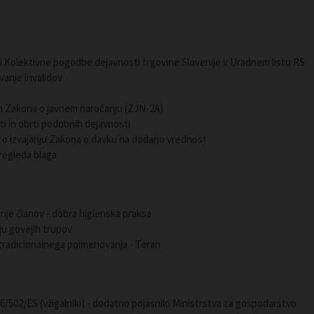
sti Kolektivne pogodbe dejavnosti trgovine Slovenije v Uradnem listu RS
vanje invalidov
 Zakona o javnem naročanju (ZJN-2A)
ti in obrti podobnih dejavnosti
 o izvajanju Zakona o davku na dodano vrednost
pregleda blaga
nje članov - dobra higienska praksa
ju govejih trupov
 tradicionalnega poimenovanja - Teran
06/502/ES (vžigalniki) - dodatno pojasnilo Ministrstva za gospodarstvo