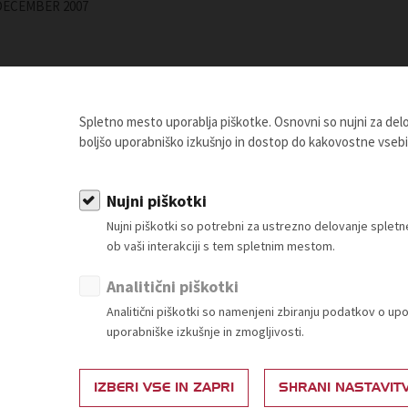
za DECEMBER 2007
08
je TZS v marcu 2008
Spletno mesto uporablja piškotke. Osnovni so nujni za de
potreb po vsebinah izobraževalnih seminarjev/delavnic za člane TZS"
boljšo uporabniško izkušnjo in dostop do kakovostne vseb
 Trgovinske zbornice Slovenije.
Nujni piškotki
Nujni piškotki so potrebni za ustrezno delovanje sple
OSTANI ČLAN
ob vaši interakciji s tem spletnim mestom.
Analitični piškotki
Analitični piškotki so namenjeni zbiranju podatkov o up
uporabniške izkušnje in zmogljivosti.
IZBERI VSE IN ZAPRI
SHRANI NASTAVIT