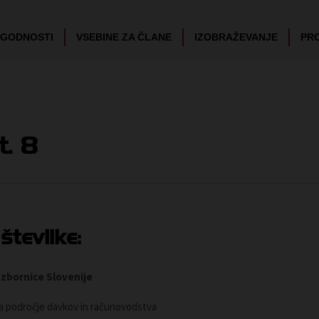
UGODNOSTI
VSEBINE ZA ČLANE
IZOBRAŽEVANJE
PR
t. 8
številke:
 zbornice Slovenije
 področje davkov in računovodstva