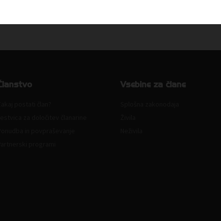
Članstvo
Vsebine za člane
akaj postati član?
Splošna zakonodaja
estvica za določitev članarine
Živila
Ponudba in povpraševanje
Neživila
Partnerski programi