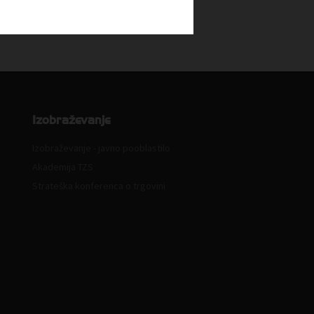
Izobraževanje
Izobraževanje - javno pooblastilo
Akademija TZS
Strateška konferenca o trgovini