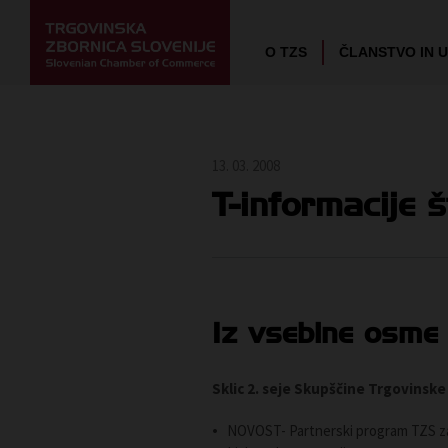
O TZS
ČLANSTVO IN 
13. 03. 2008
T-informacije š
Iz vsebine osme 
Sklic 2. seje Skupščine Trgovinske
NOVOST- Partnerski program TZS za