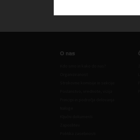
O nas
Kdo smo in kako do nas?
Z
Organiziranost
L
Strokovne komisije in sekcije
Poslanstvo, vrednote, vizija
Principi in področja delovanja
Naloge
Ključni dokumenti
Zaposlitev
Politika zasebnosti