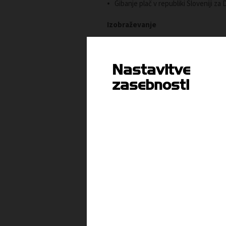
Gibanje plač v republiki Sloveniji 
Izobraževanje
Strokovni seminarji TZS v marcu 20
Prijavnica za izobraževalne seminar
Nastavitve
ANKETNI VPRAŠALNIK "Ugotavljanje 
zasebnosti
Vsebina je dostopna članom
ali
PRIJAVI SE
P
ARHIV T-INFORMACIJ