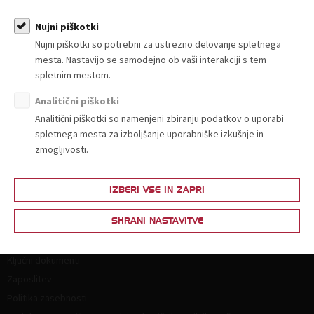
Sporočila za javnost
Nujni piškotki
Nujni piškotki so potrebni za ustrezno delovanje spletnega
mesta. Nastavijo se samodejno ob vaši interakciji s tem
spletnim mestom.
Analitični piškotki
Analitični piškotki so namenjeni zbiranju podatkov o uporabi
O nas
spletnega mesta za izboljšanje uporabniške izkušnje in
Kdo smo in kako do nas?
zmogljivosti.
Organiziranost
Strokovne komisije in sekcije
IZBERI VSE IN ZAPRI
Poslanstvo, vrednote, vizija
SHRANI NASTAVITVE
Principi in področja delovanja
Naloge
Ključni dokumenti
Zaposlitev
Politika zasebnosti