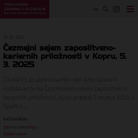
EN
09. 01. 2025
Čezmejni sejem zaposlitveno-
kariernih priložnosti v Kopru, 5.
3. 2025
Zavod RS za zaposlovanje vabi delodajalce k
sodelovanju na Čezmejnem sejmu zaposlitveno-
kariernih priložnosti, ki bo potekal 5. marca 2025, v
Športni ...
KATEGORIJE:
Splošna zakonodaja
Ostale novice