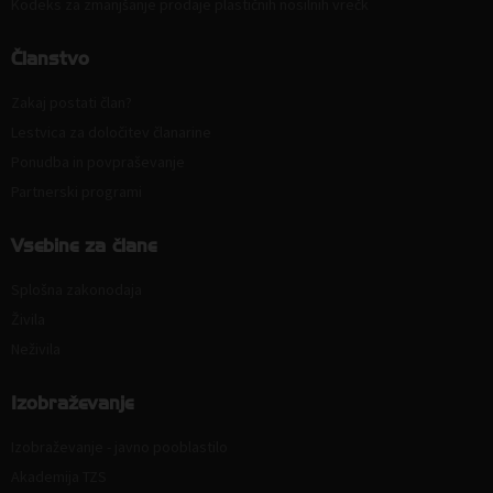
Kodeks za zmanjšanje prodaje plastičnih nosilnih vrečk
Članstvo
Zakaj postati član?
Lestvica za določitev članarine
Ponudba in povpraševanje
Partnerski programi
Vsebine za člane
Splošna zakonodaja
Živila
Neživila
Izobraževanje
Izobraževanje - javno pooblastilo
Akademija TZS