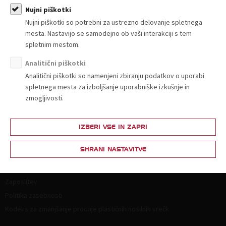
Nujni piškotki
Nujni piškotki so potrebni za ustrezno delovanje spletnega
mesta. Nastavijo se samodejno ob vaši interakciji s tem
spletnim mestom.
Analitični piškotki
O nas
Analitični piškotki so namenjeni zbiranju podatkov o uporabi
Kdo smo in kako do nas?
spletnega mesta za izboljšanje uporabniške izkušnje in
zmogljivosti.
Organiziranost
Strokovne komisije in sekcije
Poslanstvo, vrednote, vizija
IZBERI VSE IN ZAPRI
Principi in področja delovanja
SHRANI NASTAVITVE
Naloge
Ključni dokumenti
Zaposlitev
Politika zasebnosti
Kodeks za zmanjšanje prodaje plastičnih nosilnih vrečk