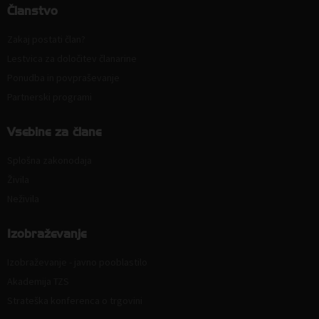
Članstvo
Zakaj postati član?
Lestvica za določitev članarine
Ponudba in povpraševanje
Partnerski programi
Vsebine za člane
Splošna zakonodaja
Živila
Neživila
Izobraževanje
Izobraževanje - javno pooblastilo
Akademija TZS
Strateška konferenca o trgovini