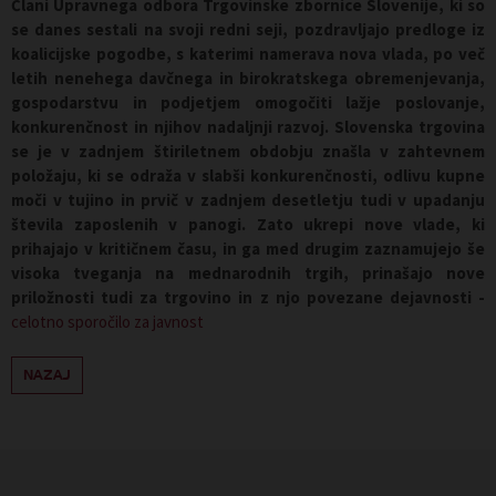
Člani Upravnega odbora Trgovinske zbornice Slovenije, ki so
se danes sestali na svoji redni seji, pozdravljajo predloge iz
koalicijske pogodbe, s katerimi namerava nova vlada, po več
letih nenehega davčnega in birokratskega obremenjevanja,
gospodarstvu in podjetjem omogočiti lažje poslovanje,
konkurenčnost in njihov nadaljnji razvoj. Slovenska trgovina
se je v zadnjem štiriletnem obdobju znašla v zahtevnem
položaju, ki se odraža v slabši konkurenčnosti, odlivu kupne
moči v tujino in prvič v zadnjem desetletju tudi v upadanju
števila zaposlenih v panogi. Zato ukrepi nove vlade, ki
prihajajo v kritičnem času, in ga med drugim zaznamujejo še
visoka tveganja na mednarodnih trgih, prinašajo nove
priložnosti tudi za trgovino in z njo povezane dejavnosti -
celotno sporočilo za javnost
NAZAJ