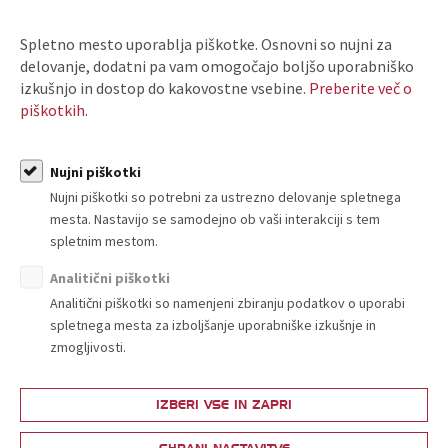
Vsebina je dostopna članom Trgovinske
zbornice Slovenije.
Spletno mesto uporablja piškotke. Osnovni so nujni za
delovanje, dodatni pa vam omogočajo boljšo uporabniško
PRIJAVI SE
izkušnjo in dostop do kakovostne vsebine.
Preberite več o
piškotkih.
ali
POSTANI ČLAN
Nujni piškotki
Nujni piškotki so potrebni za ustrezno delovanje spletnega
mesta. Nastavijo se samodejno ob vaši interakciji s tem
spletnim mestom.
ARHIV T-INFORMACIJ
Analitični piškotki
Analitični piškotki so namenjeni zbiranju podatkov o uporabi
spletnega mesta za izboljšanje uporabniške izkušnje in
zmogljivosti.
IZBERI VSE IN ZAPRI
O nas