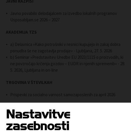
JAVNI RAZPISI
Javno povabilo delodajalcem za izvedbo lokalnih programov
Usposabljam.se 2026 – 2027
AKADEMIJA TZS
a) Delavnica »Kako potrošniki v resnici kupujejo in zakaj dobra
ponudba še ne zagotavlja prodaje« - Ljubljana, 27. 5. 2026
b) Seminar »Predstavitev Uredbe EU 2023/1115 o proizvodih, ki
ne povzročajo krčenja gozdov – EUDR in njenih sprememb« - 28.
5. 2026, Ljubljana in on-line
TRGOVINA V ŠTEVILKAH
Prispevki za socialno varnost samozaposlenih za april 2026
OGLED T-INFORMACIJE ŠT.: 14/26
Nastavitve
zasebnosti