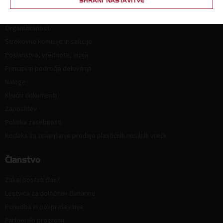
SHRANI NASTAVITVE
Kdo smo in kako do nas?
Organiziranost
Strokovne komisije in sekcije
Poslanstvo, vrednote, vizija
Principi in področja delovanja
Naloge
Ključni dokumenti
Zaposlitev
Politika zasebnosti
Kodeks za zmanjšanje prodaje plastičnih nosilnih vrečk
Članstvo
Zakaj postati član?
Lestvica za določitev članarine
Ponudba in povpraševanje
Partnerski programi