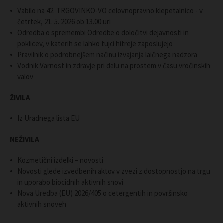
Vabilo na 42. TRGOVINKO-VO delovnopravno klepetalnico - v
četrtek, 21. 5. 2026 ob 13.00 uri
Odredba o spremembi Odredbe o določitvi dejavnosti in
poklicev, v katerih se lahko tujci hitreje zaposlujejo
Pravilnik o podrobnejšem načinu izvajanja laičnega nadzora
Vodnik Varnost in zdravje pri delu na prostem v času vročinskih
valov
ŽIVILA
Iz Uradnega lista EU
NEŽIVILA
Kozmetični izdelki – novosti
Novosti glede izvedbenih aktov v zvezi z dostopnostjo na trgu
in uporabo biocidnih aktivnih snovi
Nova Uredba (EU) 2026/405 o detergentih in površinsko
aktivnih snoveh