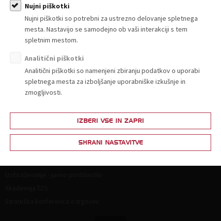
Članstvo
Nujni piškotki
Nujni piškotki so potrebni za ustrezno delovanje spletnega
Zakaj postati član?
mesta. Nastavijo se samodejno ob vaši interakciji s tem
Lestvica za določitev članarine
spletnim mestom.
Ponudba in povpraševanje
Analitični piškotki
Partnerski programi
Analitični piškotki so namenjeni zbiranju podatkov o uporabi
spletnega mesta za izboljšanje uporabniške izkušnje in
Vsebine za člane
zmogljivosti.
Splošna zakonodaja
Živila
IZBERI VSE IN ZAPRI
Neživila
SHRANI NASTAVITVE
Izobraževanje
Izobraževanje - javno pooblastilo
Akademija TZS
Strateška konferenca o trgovini