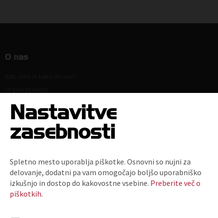
O nas
Kdo smo in kako do nas?
Organiziranost
Strokovne komisije in sekcije
Nastavitve
Poslanstvo, vrednote, vizija
zasebnosti
Principi in področja delovanja
Naloge
Ključni dokumenti
Spletno mesto uporablja piškotke. Osnovni so nujni za
Zaposlitev
delovanje, dodatni pa vam omogočajo boljšo uporabniško
Politika zasebnosti
izkušnjo in dostop do kakovostne vsebine.
Preberite več o
piškotkih.
Kodeks za zmanjšanje prodaje plastičnih nosilnih vrečk