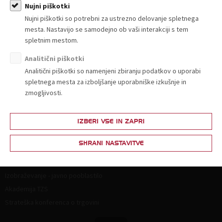
Članstvo
Nujni piškotki
Nujni piškotki so potrebni za ustrezno delovanje spletnega
Zakaj postati član?
mesta. Nastavijo se samodejno ob vaši interakciji s tem
Lestvica za določitev članarine
spletnim mestom.
Ponudba in povpraševanje
Analitični piškotki
Partnerski programi
Analitični piškotki so namenjeni zbiranju podatkov o uporabi
spletnega mesta za izboljšanje uporabniške izkušnje in
Vsebine za člane
zmogljivosti.
Splošna zakonodaja
Živila
IZBERI VSE IN ZAPRI
Neživila
SHRANI NASTAVITVE
Izobraževanje
Izobraževanje - javno pooblastilo
Akademija TZS
Strateška konferenca o trgovini