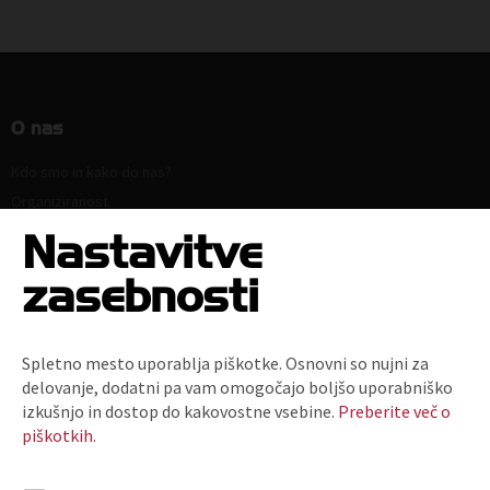
O nas
Kdo smo in kako do nas?
Organiziranost
Strokovne komisije in sekcije
Nastavitve
Poslanstvo, vrednote, vizija
zasebnosti
Principi in področja delovanja
Naloge
Ključni dokumenti
Spletno mesto uporablja piškotke. Osnovni so nujni za
Zaposlitev
delovanje, dodatni pa vam omogočajo boljšo uporabniško
Politika zasebnosti
izkušnjo in dostop do kakovostne vsebine.
Preberite več o
piškotkih.
Kodeks za zmanjšanje prodaje plastičnih nosilnih vrečk