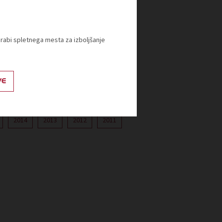
ormacije št. 4
orabi spletnega mesta za izboljšanje
 2024
ormacije št. 1
VE
2014
2013
2012
2011