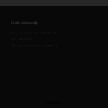
Izobraževanje
Izobraževanje - javno pooblastilo
Akademija TZS
Strateška konferenca o trgovini