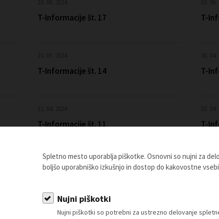
10. 06. 2024
03. 06.
T-Informacije št. 17
T-Inf
10. 05. 2024
30. 04.
T-Informacije št. 14
T-Inf
11. 04. 2024
02. 04.
T-Informacije št. 11
T-Inf
Spletno mesto uporablja piškotke. Osnovni so nujni za de
11. 03. 2024
01. 03.
boljšo uporabniško izkušnjo in dostop do kakovostne vseb
T-Informacije št. 8
T-Inf
Nujni piškotki
Nujni piškotki so potrebni za ustrezno delovanje sple
12. 02. 2024
01. 02.