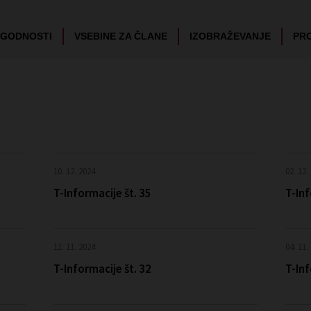
UGODNOSTI
VSEBINE ZA ČLANE
IZOBRAŽEVANJE
PR
10. 12. 2024
02. 12.
T-Informacije št. 35
T-Inf
11. 11. 2024
04. 11.
T-Informacije št. 32
T-Inf